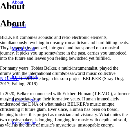
About
About
About
Contact
BELKER combines acoustic and retro electronic elements,
simultaneously revelling in dreamy romanticism and hard hitting beats.
The listener is hypnotized, intrigued and transported on a musical
Menü
Menü
journey. It picks you up somewhere in the past, carries you unnoticed
into the future and leaves you feeling bewitched yet fulfilled.
For many years, Tobias Belker, a multi-instumentalist, played the
drums with the international drum&bass/world music collective
Icon-facebook
N.O.H.A.
. In 2017 he began his solo project BELKER (Stray Dog,
2017; Falling, 2018).
In 2020, Belker reconnected with Eckbert Human (T.E.V.O.), a former
musical associate from their formative years. Human immediately
Icon-instagram
understood the DNA of what makes BELKER’s music unique,
christening it future glam. Ever since, Human has been on board,
helping to steer this project as musician and visionary. What unites the
two music-makers is longing. Longing for music with depth and soul,
Icon-youtube
as well as the drive of music’s mysterious, unstoppable energy.